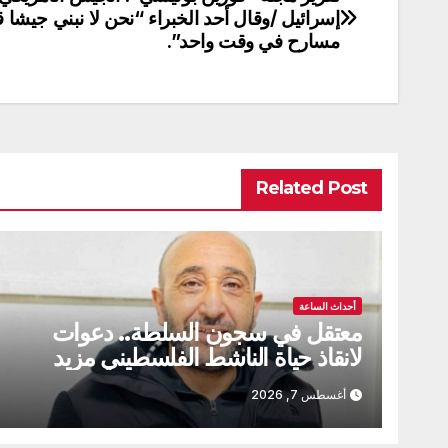
تصفّح
إسرائيل /وقال أحد الخبراء “نحن لا نبني جيشا قا
المقالات
مسارح في وقت واحد”.
Related Post
أحداث الساعة
معتقل في سجون السلطة.. دعوات
لانقاذ حياة الناشط الفلسطيني مزيد
سقف الحيط
أغسطس 7, 2026