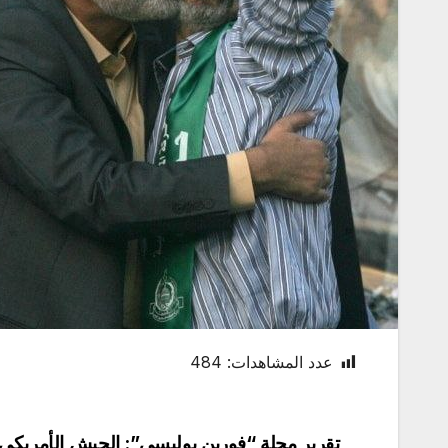
عدد المشاهدات:
484
تقرير مجلة “فورين بوليسي”: الجيش الأمريكي ا