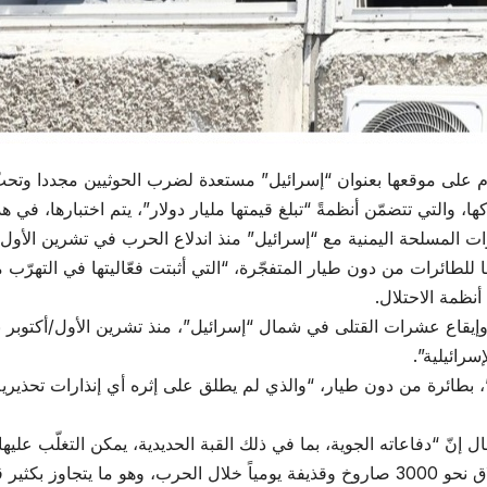
م على موقعها بعنوان “إسرائيل” مستعدة لضرب الحوثيين مجددا وتحثّ 
كها، والتي تتضمّن أنظمةً “تبلغ قيمتها مليار دولار”، يتم اختبارها، 
ت المسلحة اليمنية مع “إسرائيل” منذ اندلاع الحرب في تشرين الأول/أ
طائرات من دون طيار المتفجّرة، “التي أثبتت فعّاليتها في التهرّب م
نظمة الاحتلال.
، وإيقاع عشرات القتلى في شمال “إسرائيل”، منذ تشرين الأول/أكتوبر 
رائيلية”.
، بطائرة من دون طيار، “والذي لم يطلق على إثره أي إنذارات تحذي
إنّ “دفاعاته الجوية، بما في ذلك القبة الحديدية، يمكن التغلّب عليه
مّمة لاعتراضها”.