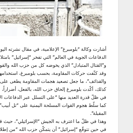
أشارت وكالة “بلومبرغ” الإعلامية، في مقال نشرته اليو
الدفاعات الجوية في العالم” التي تفخر “إسرائيل” بامتلا
و”القتال المتبادل” الذي يخوضه كل من حزب الله والقوا
وقد كثّفت حركات المقاومة، بحسب بلومبرغ، استخدامها لل
والقذائف”، ما جعل تصعيد هجمات المقاومة يطغى على أ
كذلك، أكّدت بلومبرغ إلحاق حزب الله، بالفعل، أضراراً
في ظلّ قدرة العديد منها “على التسلل عبر الدفاعات الإس
كما سلّط هجوم القوات المسلحة اليمنية على “تل أبيب”
المقبلة”.
وهذا في ظلّ ما اعترف به الجيش “الإسرائيلي”، حيث قال 
في حين تتوقّع “إسرائيل” أن يتمكّن حزب الله “من إطلاق نحو 3000 صاروخ وقذيفة يومياً خلال الحرب، وهو ما يتجاوز بكثير قدرة الأنظمة المص