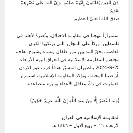
أُذِنَ لِلَّذِينَ يُقَاتَلُونَ بِأَنَّهُمْ ظُلِمُوا وَإِنَّ اللَّهَ عَلَىٰ نَصْرِهِمْ
لَقَدِيرٌ
صدق الله العليّ العظيم
استمراراً بنهجنا في مقاومة الاحتلال، ونُصرةً لأهلنا في
فلسطين، وردّاً على المجازر التي يرتكبها الكيان
الغاصب بحقّ المدنيين من أطفال ونساء وشيوخ، هاجم
مجاهدو المقاومة الإسلامية في العراق اليوم الأربعاء
25-9-2024 بالطيران المسيّر هدفاً قرب غور الاردن
بأراضينا المحتلة، وتؤكد المقاومة الإسلامية، استمرار
العمليات في دكّ معاقل الأعداء بوتيرة متصاعدة.
(وَمَا النَّصْرُ إِلَّا مِنْ عِندِ اللَّهِ إِنَّ اللَّهَ عَزِيزٌ حَكِيمٌ)
المقاومة الإسلامية في العراق
الأربعاء ٢١ – ربيع الاول – ١٤٤٦ هـ