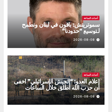
أحداث الساعة
سموتريتش: باقون في لبنان ونطمح
لـتوسيع “حدودنا”
2026-08-08
أحداث الساعة
اعلام العدو: “الجيش الإسرائيلي” اخفى
أن حزب الله أطلق خلال الساعات
الماضية طائرة مسيّرة مفخخة
2026-08-08