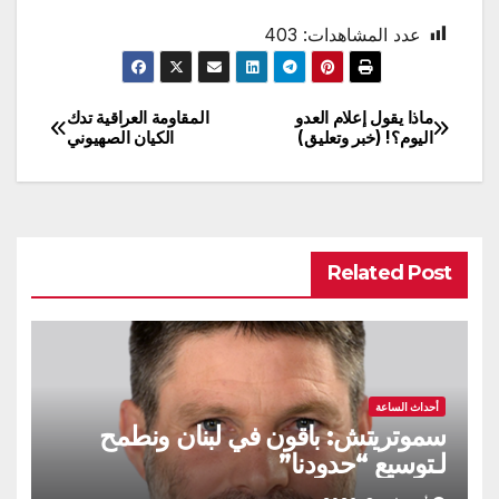
عدد المشاهدات:
403
ماذا يقول إعلام العدو
المقاومة العراقية تدك
تصفّح
اليوم؟! (خبر وتعليق)
الكيان الصهيوني
المقالات
Related Post
أحداث الساعة
سموتريتش: باقون في لبنان ونطمح
لـتوسيع “حدودنا”