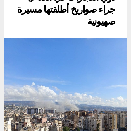
جراء صواريخ أطلقتها مسيرة
صهيونية