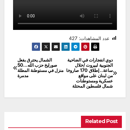
عدد المشاهدات:
427
دوي انفجارات في الضاحية
الشمال يحترق بفعل
تصفّح
الجنوبية لبيروت /خلال
صورايخ حزب الله…50
ساعة.. إطلاق 170 صاروخا
منزل في مستوطنة المطلة
المقالات
من لبنان على مواقع
مدمرة
عسكرية ومستوطنات
شمال فلسطين المحتلة
Related Post