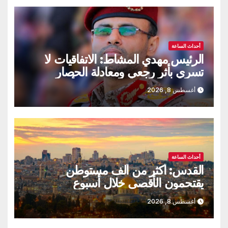
أحداث الساعة
الرئيس مهدي المشاط: الاتفاقيات لا
تسري بأثر رجعي ومعادلة الحصار
بالحصار مستمرة حتى تحقق أهدافها
أغسطس 8, 2026
أحداث الساعة
القدس: أكثر من ألف مستوطن
يقتحمون الأقصى خلال أسبوع
أغسطس 8, 2026