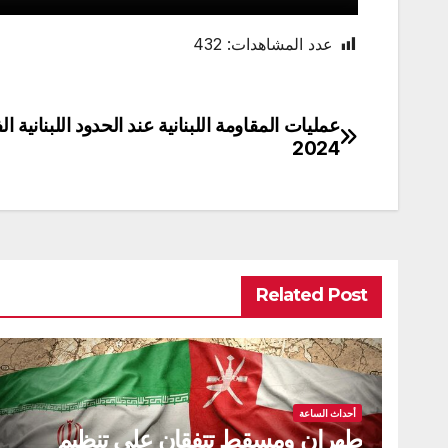
عدد المشاهدات:
432
تصفّح
2024
المقالات
Related Post
أحداث الساعة
طهران ومسقط تتفقان على تنظيم