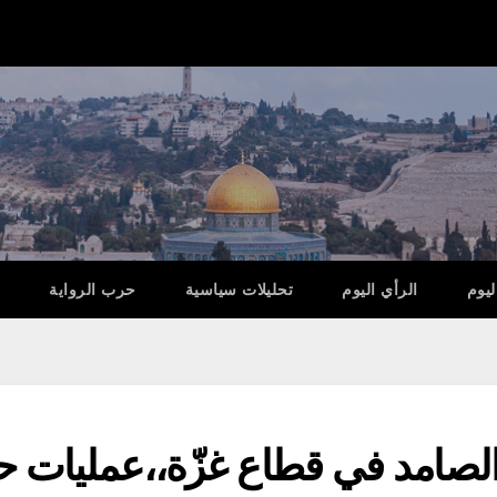
ليوم
الرأي اليوم
تحليلات سياسية
حرب الرواية
لصامد في قطاع غزّة،،عمليات حز