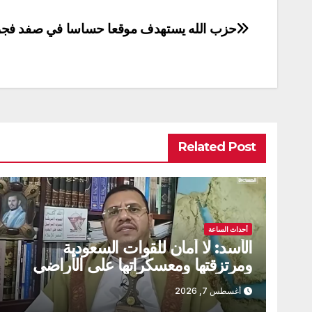
حزب الله يستهدف موقعا حساسا في صفد فجر ال
تصفّح
المقالات
Related Post
أحداث الساعة
الأسد: لا أمان للقوات السعودية
ومرتزقتها ومعسكراتها على الأراضي
اليمنية
أغسطس 7, 2026