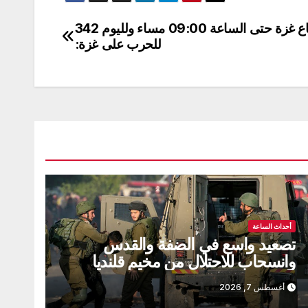
الوضع الميداني الحالي لقطاع غزة حتى الساعة 09:00 مساء ولليوم 342
للحرب على غزة:
أحداث الساعة
تصعيد واسع في الضفة والقدس
وانسحاب للاحتلال من مخيم قلنديا
تخلله عشرات الإصابات والاعتقالات
أغسطس 7, 2026