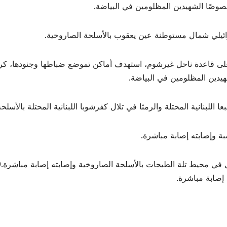
خصوصًا الشهيدين المظلومين ‏في البياضة.
قاعدة ناحل ‏غيرشوم، استهدف أماكن تموضع ضباطها وجنودها، كردٍّ عل
يدين ‏المظلومين ‏في البياضة.
 إصابة مباشرة.