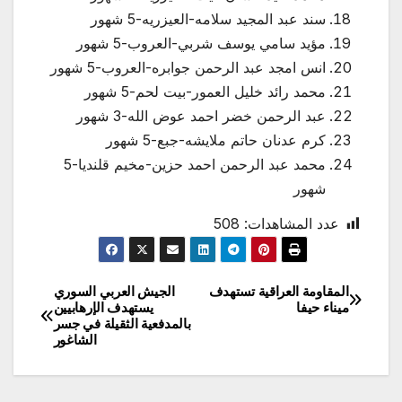
سند عبد المجيد سلامه-العيزريه-5 شهور
مؤيد سامي يوسف شربي-العروب-5 شهور
انس امجد عبد الرحمن جوابره-العروب-5 شهور
محمد رائد خليل العمور-بيت لحم-5 شهور
عبد الرحمن خضر احمد عوض الله-3 شهور
كرم عدنان حاتم ملايشه-جبع-5 شهور
محمد عبد الرحمن احمد حزين-مخيم قلنديا-5
شهور
عدد المشاهدات:
508
المقاومة العراقية تستهدف
الجيش العربي السوري
تصفّح
ميناء حيفا
يستهدف الإرهابيين
بالمدفعية الثقيلة في جسر
المقالات
الشاغور