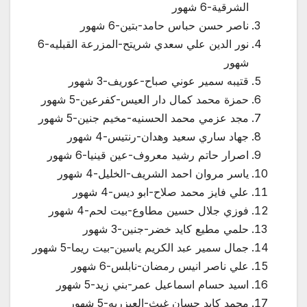
الشرقية-6 شهور
ناصر حسن حباس حامد-بتين-6 شهور
نور الدين علي سعدي شريتح-المزرعة القبليه-6
شهور
قتيبه سمير عوني صباح-عوريف-3 شهور
حمزة محمد كمال دار العيس-كفرعين-5 شهور
مجد عزمي محمد الحسنيه-مخيم جنين-5 شهور
جهاد ساري سعيد وهدان-رنتيس-4 شهور
اصرار حاتم رشيد معروف-عين قينيا-6 شهور
ياسر مروان احمد الشريف-الخليل-4 شهور
علي فايز محمد صلاح-ابو ديس-4 شهور
فوزي جلال حسين مطاوع-بيت لحم-4 شهور
حلمي مطيع كايد خضر-جنين-3 شهور
جمال سمير عبد الكريم ياسين-بيت ريما-5 شهور
علي ناصر انيس رمضان-نابلس-6 شهور
اسيد حسام اسماعيل عمر-بني زيد-5 شهور
محمد كايد حسان غيث-العيزريه-5 شهور