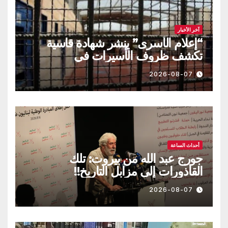
آخر الأخبار
“إعلام الأسرى” ينشر شهادة قاسية
تكشف ظروف الأسيرات في
“الدامون”
2026-08-07
أحداث الساعة
جورج عبد الله من بيروت: تلك
القاذورات إلى مزابل التاريخ!!
2026-08-07