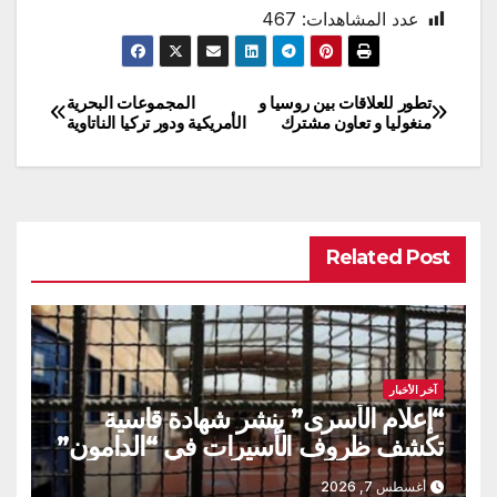
عدد المشاهدات:
467
تطور للعلاقات بين روسيا و
المجموعات البحرية
تصفّح
منغوليا و تعاون مشترك
الأمريكية ودور تركيا الناتاوية
المقالات
Related Post
آخر الأخبار
“إعلام الأسرى” ينشر شهادة قاسية
تكشف ظروف الأسيرات في “الدامون”
أغسطس 7, 2026