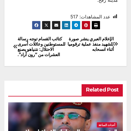
عدد المشاهدات:
517
الإعلام العبري ينشر صورة
كتائب القسام توجه رسالة
تصفّح
للشهيد منفذ عملية ترقوميا
للمستوطنين وعائلات أسرى
أثناء انسحابه
الاحتلال: نتنياهو يصنع
المقالات
العشرات من “رون أراد”.
Related Post
أحداث الساعة