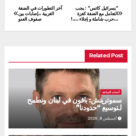
“يسرائيل كاتس” : يجب
آخر التطورات في الضفة
تصفّح
التعامل مع الضفة كغزة
الغربية ،،إصابات بين
،،،حرب شاملة و إجلاء ،،،،!
صفوف العدو
المقالات
Related Post
أحداث الساعة
سموتريتش: باقون في لبنان ونطمح
لـتوسيع “حدودنا”
أغسطس 8, 2026