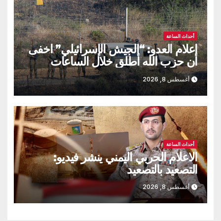
أحداث الساعة
اعلام العدو: “الجيش الإسرائيلي” اخفى
أن حزب الله أطلق خلال الساعات
الماضية طائرة مسيّرة مفخخة
أغسطس 8, 2026
أحداث الساعة
الاعلام الحربي اليمني ينشر فيديو:
التصعيد بالتصعيد
أغسطس 8, 2026