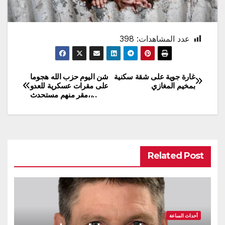
عدد المشاهدات:
398
غارة جوية على شقة سكنية
شن اليوم حزب الله هجوما
تصفّح
بمخيم المغازي
على مقرات عسكرية للعدو
..،،مقر منهم مستحدث
المقالات
Related Post
أحداث الساعة