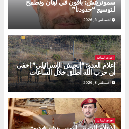
سموتريتش: باقون في لبنان ونطمح
لـتوسيع “حدودنا”
أغسطس 8, 2026
أحداث الساعة
اعلام العدو: “الجيش الإسرائيلي” اخفى
أن حزب الله أطلق خلال الساعات
الماضية طائرة مسيّرة مفخخة
أغسطس 8, 2026
أحداث الساعة
الاعلام الحربي اليمني ينشر فيديو: