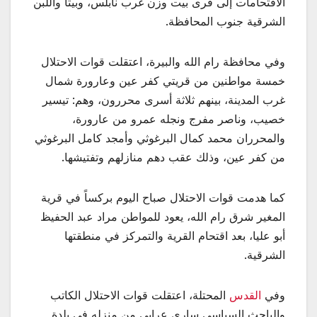
الاقتحامات إلى قرى بيت وزن غرب نابلس، وبيتا واللبن
الشرقية جنوب المحافظة.
وفي محافظة رام الله والبيرة، اعتقلت قوات الاحتلال
خمسة مواطنين من قريتي كفر عين وعارورة شمال
غرب المدينة، بينهم ثلاثة أسرى محررون، وهم: تيسير
خصيب، وناصر مفرج ونجله عمرو من عارورة،
والمحرران محمد كمال البرغوثي وأمجد كامل البرغوثي
من كفر عين، وذلك عقب دهم منازلهم وتفتيشها.
كما هدمت قوات الاحتلال صباح اليوم بركساً في قرية
المغير شرق رام الله، يعود للمواطن مراد عبد الحفيظ
أبو عليا، بعد اقتحام القرية والتمركز في منطقتها
الشرقية.
وفي
القدس
المحتلة، اعتقلت قوات الاحتلال الكاتب
والباحث السياسي ساري عرابي من منزله في بلدة