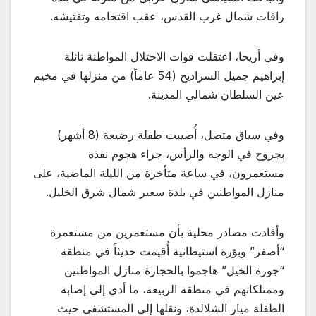
رافات شمال غرب القدس، عقب اقتحامه وتفتيشه.
وفي أريحا، اعتقلت قوات الاحتلال المواطنة نائلة
إبراهيم جميل السراديح (54 عاماً) من منزلها في مخيم
عين السلطان شمالي المدينة.
وفي سياق متصل، أُصيبت طفلة رضيعة (8 أشهر)
بجروح في الوجه والرأس، جراء هجوم نفذه
مستعمرون، في ساعة متأخرة من الليلة الماضية، على
منازل المواطنين في بلدة سعير شمال شرق الخليل.
وأفادت مصادر محلية بأن مستعمرين من مستعمرة
“أصفر” وبؤرة استيطانية أُقيمت حديثاً في منطقة
“جورة الخيل” هاجموا بالحجارة منازل المواطنين
وممتلكاتهم في منطقة الربيعة، ما أدى إلى إصابة
الطفلة ميار الشلالدة، ونقلها إلى المستشفى حيث