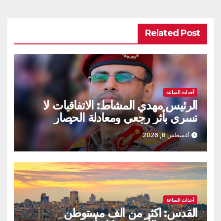
Related Post
أحداث الساعة
الرئيس مهدي المشاط: الاتفاقيات لا
تسري بأثر رجعي ومعادلة الحصار
بالحصار مستمرة حتى تحقق أهدافها
أغسطس 8, 2026
أحداث الساعة
القدس: أكثر من ألف مستوطن