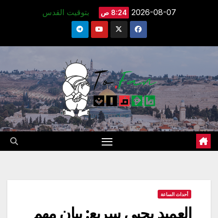
Ski
2026-08-07
بتوقيت القدس
8:24 ص
t
conten
أحداث الساعة
العميد يحيى سريع: بيان مهم