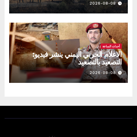
الماضية طائرة مسيّرة مفخخة
2026-08-08
أحداث الساعة
الاعلام الحربي اليمني ينشر فيديو:
التصعيد بالتصعيد
2026-08-08