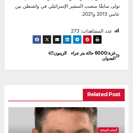
تولى سابقًا منصب السفير الإسرائيلي في واشنطن بين
عامي 2013 و2021.
عدد المشاهدات:
273
غزة:6000 حالة بتر جراء
الزينون!
تصفّح
العدوان
المقالات
Related Post
أحداث الساعة