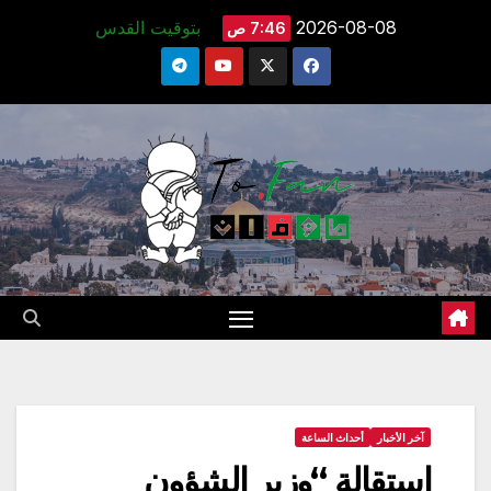
Ski
2026-08-08
بتوقيت القدس
7:46 ص
t
conten
آخر الأخبار
أحداث الساعة
استقالة “وزير الشؤون