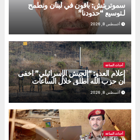
سموتريتش: باقون في لبنان ونطمح
لـتوسيع “حدودنا”
أغسطس 8, 2026
أحداث الساعة
اعلام العدو: “الجيش الإسرائيلي” اخفى
أن حزب الله أطلق خلال الساعات
الماضية طائرة مسيّرة مفخخة
أغسطس 8, 2026
أحداث الساعة