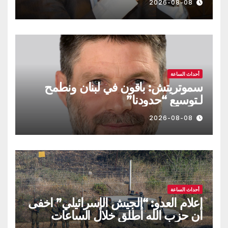
2026-08-08
أحداث الساعة
سموتريتش: باقون في لبنان ونطمح
لـتوسيع “حدودنا”
2026-08-08
أحداث الساعة
اعلام العدو: “الجيش الإسرائيلي” اخفى
أن حزب الله أطلق خلال الساعات