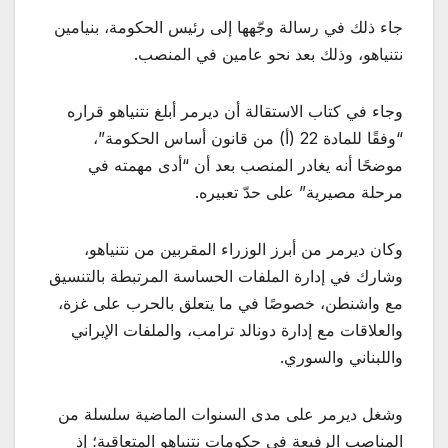
جاء ذلك في رسالة وجّهها إلى رئيس الحكومة، بنيامين
نتنياهو، وذلك بعد نحو عامين في المنصب.
وجاء في كتاب الاستقالة أن ديرمر أبلغ نتنياهو قراره
“وفقًا للمادة 22 (أ) من قانون أساس الحكومة”،
موضحًا أنه يغادر المنصب بعد أن “أدى مهمته في
مرحلة مصيرية” على حدّ تعبيره.
وكان ديرمر من أبرز الوزراء المقربين من نتنياهو،
وشارك في إدارة الملفات الحساسة المرتبطة بالتنسيق
مع واشنطن، خصوصًا في ما يتعلق بالحرب على غزة،
والعلاقات مع إدارة دونالد ترامب، والملفات الإيراني
واللبناني والسوري.
وشغل ديرمر على مدى السنوات الماضية سلسلة من
المناصب الرفيعة في حكومات نتنياهو المتعاقبة؛ إذ