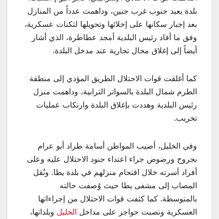
بلدة يعبد جنوب غرب جنين، وداهمت عدداً من المنازل
بعد إجبار سكانها على إخلائها وتحويلها لثكنات عسكرية،
وفق ما أفاد رئيس البلدية أمجد عطاطرة، الذي أشار
أيضاً إلى إغلاق محال تجارية عند مدخل البلدة.
كما أغلقت قوات الاحتلال الطريق المؤدي إلى منطقة
الطرم شمال البلدة بالسواتر الترابية، وداهمت منزل
رئيس البلدية وهددت بإغلاق البلدة وارتكاب عمليات
تخريب.
وفي الخليل، أصيب المواطن أسامة طراد أبو عرام
بجروح ورضوض جراء اعتداء جنود الاحتلال عليه وعلى
أفراد أسرته خلال اقتحام منزلهم في بلدة يطا. ونُقل
المصاب إلى مشفى يطا حيث وُصفت حالته
بالمتوسطة. كما كثفت قوات الاحتلال من إجراءاتها
العسكرية ونصبت حواجز على مداخل
الخليل
وبلداتها،