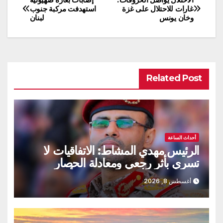
تصفّح
غارات للاحتلال على غزة
استهدفت مركبة جنوب
وخان يونس
لبنان
المقالات
Related Post
أحداث الساعة
الرئيس مهدي المشاط: الاتفاقيات لا
تسري بأثر رجعي ومعادلة الحصار
بالحصار مستمرة حتى تحقق أهدافها
أغسطس 8, 2026