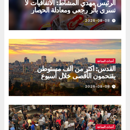
الرئيس مهدي المشاط: الاتفاقيات لا
تسري بأثر رجعي ومعادلة الحصار
بالحصار مستمرة حتى تحقق أهدافها
2026-08-08
أحداث الساعة
القدس: أكثر من ألف مستوطن
يقتحمون الأقصى خلال أسبوع
2026-08-08
أحداث الساعة