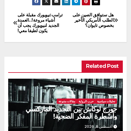
هل ستوافق الصين على
ترامب:نيويورك مقبلة على
تصفّح
الطلب الأمريكي الأخير
أشياء مروعة!..العمدة
بخصوص تايوان؟
الجديد لنيويورك يجب أن
المقالات
يكون لطيفا معي!
Related Post
تحليلات سياسية
حرب الرواية
مقالات متنوعة
جورج لوكاش بين التجديد الماركسي
وأسْطرة المفكر الضحية!
أغسطس 8, 2026