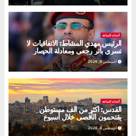
أحداث الساعة
الرئيس مهدي المشاط: الاتفاقيات لا
تسري بأثر رجعي ومعادلة الحصار
بالحصار مستمرة حتى تحقق أهدافها
أغسطس 8, 2026
أحداث الساعة
القدس: أكثر من ألف مستوطن
يقتحمون الأقصى خلال أسبوع
أغسطس 8, 2026