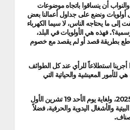
والنواب أن ينساقوا باتجاه موضوعات
لى أولويات ونضع على جداول أعمالنا بعض
ت إلى ما يحتاجه الناس، لا سيما الكهرباء
مية؟. فهذه هي الأولويات في البلد،
يتقاطع بطريقة قصد أو لم يقصد مع خصوم
 أجرينا استطلاعاً للرأي عند كل الطوائف
هي للأمور المعيشية والحياتية التي
وتجدر الإشارة إلى أن هذا المعرض يفتح أبوابه أمام الزوار من اليوم الخميس 16 تشرين أول 2025، ولغاية يوم الأحد 19 تشرين الأول
ونة البلدية البيتية والأشغال اليدوية والحرفية، فضلاً
صناف.