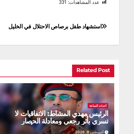
عدد المشاهدات:
331
استشهاد طفل برصاص الاحتلال في الخليل
تصفّح
المقالات
Related Post
أحداث الساعة
الرئيس مهدي المشاط: الاتفاقيات لا
تسري بأثر رجعي ومعادلة الحصار
بالحصار مستمرة حتى تحقق أهدافها
أغسطس 8, 2026