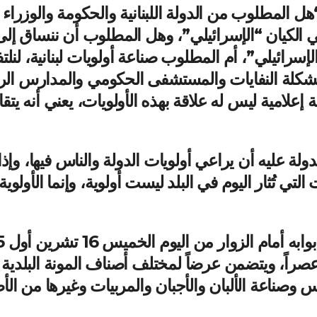
ل المطلوب من الدولة اللبنانية والحكومة والوزراء 
 في الكيان “الإسرائيلي”، وهل المطلوب أن ننساق إ
إسرائيلي”، أم المطلوب صناعة أولويات لبنانية، لنلتف
مشكلة النفايات والمستشفى الحكومي والمدارس الرس
 إعلامية ليس له علاقة بهذه الأولويات، يعني أنه 
لة عليه أن يراعي أولويات الدولة والناس فيها، وإذا
ي تُثار اليوم في البلد ليست أولوية، وإنما الأولوية 
20، من الساعة 10 صباحاً وحتى الـ 4 عصراً، ويتضمن عرضاً لمختلف أصناف الم
وصناعة الألبان والأجبان والمربيات وغيرها من الأ