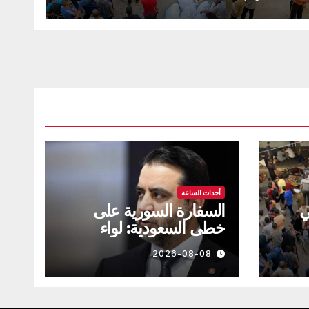
أحداث الساعة
في
السفارة السورية على
خطى السعودية: لواء
سوري متقاعد… دخل ولم
2026-08-08
يخرج!