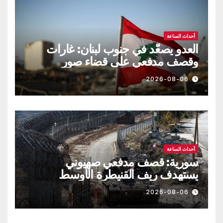
أحداث الساعة
العدو يصعّد في جنوب لبنان: غارات
وقصف مدفعي على قضاء صور
2026-08-06
أحداث الساعة
سورية: قصف مدفعي صهيوني
يستهدف ريف القنيطرة الأوسط
2026-08-06