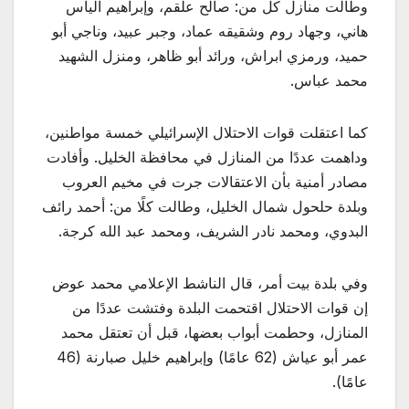
وطالت منازل كل من: صالح علقم، وإبراهيم الياس
هاني، وجهاد روم وشقيقه عماد، وجبر عبيد، وناجي أبو
حميد، ورمزي ابراش، ورائد أبو ظاهر، ومنزل الشهيد
محمد عباس.
كما اعتقلت قوات الاحتلال الإسرائيلي خمسة مواطنين،
وداهمت عددًا من المنازل في محافظة الخليل. وأفادت
مصادر أمنية بأن الاعتقالات جرت في مخيم العروب
وبلدة حلحول شمال الخليل، وطالت كلًا من: أحمد رائف
البدوي، ومحمد نادر الشريف، ومحمد عبد الله كرجة.
وفي بلدة بيت أمر، قال الناشط الإعلامي محمد عوض
إن قوات الاحتلال اقتحمت البلدة وفتشت عددًا من
المنازل، وحطمت أبواب بعضها، قبل أن تعتقل محمد
عمر أبو عياش (62 عامًا) وإبراهيم خليل صبارنة (46
عامًا).