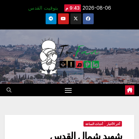
Ski
2026-08-06
بتوقيت القدس
9:43 م
t
conten
آخر الأخبار
أحداث الساعة
شهيد شمال القدس