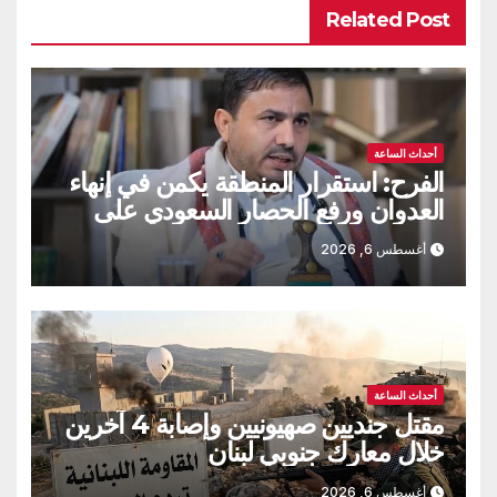
Related Post
أحداث الساعة
الفرح: استقرار المنطقة يكمن في إنهاء
العدوان ورفع الحصار السعودي على
اليمن
أغسطس 6, 2026
أحداث الساعة
مقتل جنديين صهيونيين وإصابة 4 آخرين
خلال معارك جنوبي لبنان
أغسطس 6, 2026