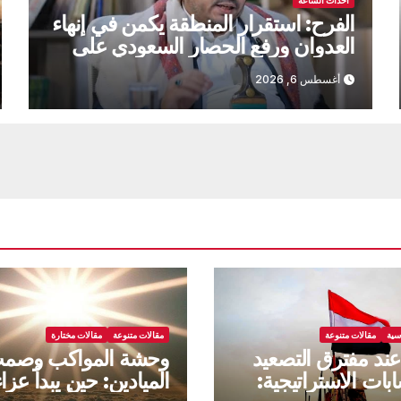
أحداث الساعة
الفرح: استقرار المنطقة يكمن في إنهاء
العدوان ورفع الحصار السعودي على
اليمن
أغسطس 6, 2026
سية
مقالات متنوعة
مقالات متنوعة
مقالات مختارة
عند مفترق التصعيد
وحشة المواكب وصم
بات الاستراتيجية:
الميادين: حين يبدأ عزاء