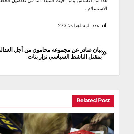
هذا من الأساس ومن حيث المبدأ، أما في تفاصيل الخط
الاستسلام .
عدد المشاهدات:
273
بيان صادر عن مجموعة محامون من أجل العدالة
تصفّح
بمقتل الناشط السياسي نزار بنات
المقالات
Related Post