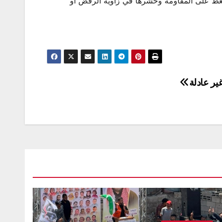
غط على المقاومة وحشرها في زاوية الرفض أو
ير عادلة