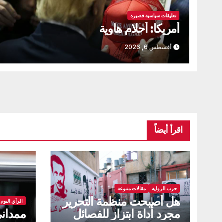
تعليقات سياسية قصيرة
أمريكا: أحلام هاوية
أغسطس 6, 2026
اقرأ أيضاً
حرب الرواية
مقالات متنوعة
هل أصبحت منظمة التحرير
الرأي اليوم
مجرد أداة ابتزاز للفصائل
ممداني 