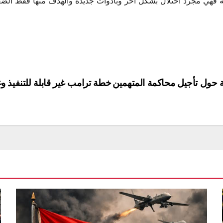
ة فهي مجرد احتلال بشكل آخر وبأدوات جديدة والهدف منها فقط الض
 حول تأجيل محاكمة المتهمين
خطة ترامب غير قابلة للتنفيذ وغ