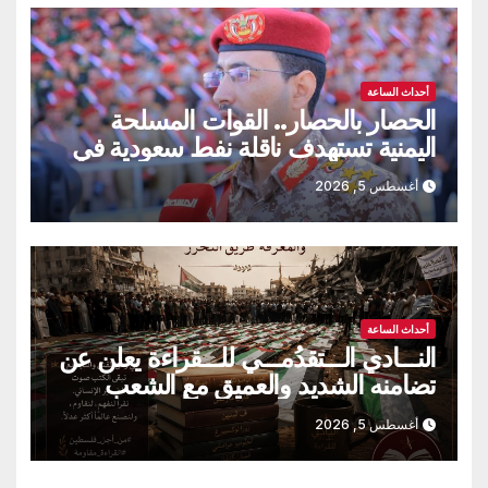
أحداث الساعة
الحصار بالحصار.. القوات المسلحة
اليمنية تستهدف ناقلة نفط سعودية في
خليج عدن
أغسطس 5, 2026
أحداث الساعة
النـــادي الـــتقدُمـــي للـــقراءة يعلن عن
تضامنه الشديد والعميق مع الشعب
الفلسطيني الصامد ويُدين أدانة قاطعة
أغسطس 5, 2026
ومفصلية كُل هذا الأنتهاك الصهيوامريكي