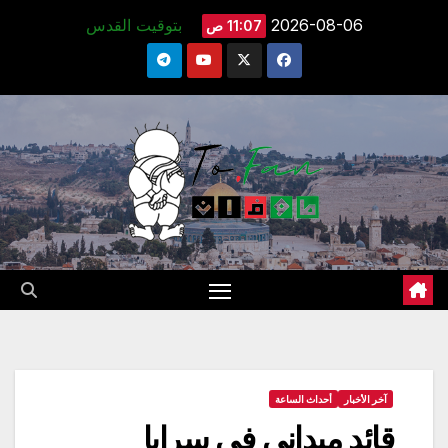
Ski
2026-08-06
بتوقيت القدس
11:07 ص
t
conten
آخر الأخبار
أحداث الساعة
قائد ميداني في سرايا