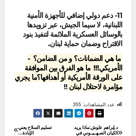
11- دعم دولي إضافي للأجهزة الأمنية
اللبنانية، لا سيما الجيش، عبر تزويدها
بالوسائل العسكرية الملائمة لتنفيذ بنود
الاقتراح وضمان حماية لبنان.
ما هي الضمانات؟ و من الضامن؟
-
الأمريكي!!!
ما هو الفرق بين الموافقة
على الورقة الأمريكية أو أهدافها؟ما يجري
مؤامرة لاحتلال لبنان
!!
عدد المشاهدات:
355
د.إبراهم علوش:ماذا يريد
تسليم السلاح يعني
تصفّح
الكيان الصـهــيــوني في
الإبادة…