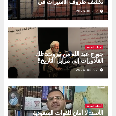
تكشف ظروف الأسيرات في
“الدامون”
2026-08-07
أحداث الساعة
جورج عبد الله من بيروت: تلك
القاذورات إلى مزابل التاريخ!!
2026-08-07
أحداث الساعة
الأسد: لا أمان للقوات السعودية