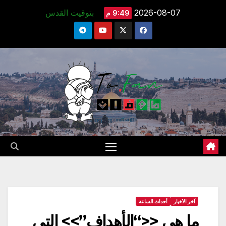
Ski
2026-08-07
بتوقيت القدس
9:49 م
t
conten
آخر الأخبار
أحداث الساعة
ما هي <<“الأهداف”>> التي