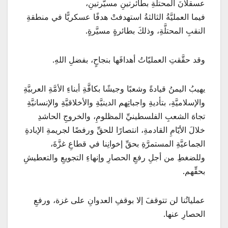
عسقلانَ المحتلَّةِ بطائرتينِ مسيَّرتينِ،
فيما العمليَّةُ الثالثةُ استهدفتْ هدفًا عسكريًّا في منطقةِ
النقبِ المحتلَّةِ، وذلكَ بطائرةٍ مسيَّرةٍ.
وقد حقَّقتِ العمليّاتُ أهدافَها بنجاحٍ، بفضلِ اللهِ.
يهيبُ اليمنُ قيادةً وشعبًا وجيشًا بكافَّةِ أبناءِ الأمَّةِ العربيَّةِ
والإسلاميَّةِ، بتأديةِ واجباتِهم الدينيَّةِ والأخلاقيَّةِ والإنسانيَّةِ
تجاهَ الشعبِ الفلسطينيِّ المظلومِ، والخروجِ الحاشدِ
خلالَ الأيّامِ القادمةِ، انتصارًا للحقِّ ورفضًا لجريمةِ الإبادةِ
الجماعيَّةِ المستمرَّةِ بحقِّ إخوانِنا في قطاعِ غزَّةَ،
وللضغطِ من أجلِ رفعِ الحصارِ وإنهاءِ التجويعِ والتعطيشِ
بحقِّهم.
عملياتُنا لن تتوقفَ إلا بوقفِ العدوانِ على غزة، ورفعِ
الحصارِ عنها.