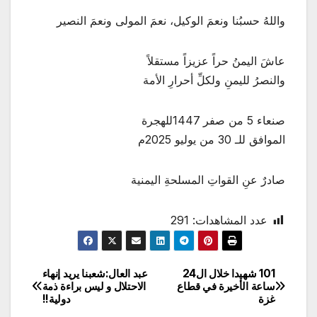
واللهُ حسبُنا ونعمَ الوكيل، نعمَ المولى ونعمَ النصير
عاشَ اليمنُ حراً عزيزاً مستقلاً
والنصرُ لليمنِ ولكلِّ أحرارِ الأمة
صنعاء 5 من صفر 1447للهجرة
الموافق للـ 30 من يوليو 2025م
صادرٌ عنِ القواتِ المسلحةِ اليمنية
عدد المشاهدات:
291
101 شهيدا خلال ال24
عبد العال:شعبنا يريد إنهاء
تصفّح
ساعة الأخيرة في قطاع
الاحتلال و ليس براءة ذمة
غزة
دولية!!
المقالات