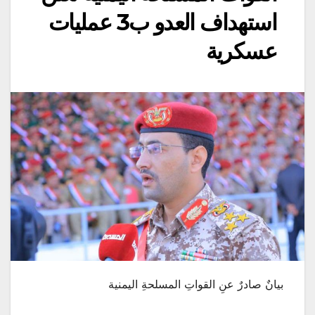
استهداف العدو ب3 عمليات
عسكرية
بيانٌ صادرٌ عنِ القواتِ المسلحةِ اليمنية