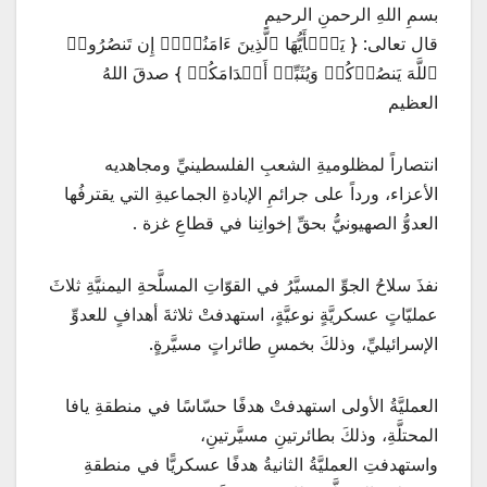
بسمِ اللهِ الرحمنِ الرحيمِ
قال تعالى: { یَـٰۤأَیُّهَا ٱلَّذِینَ ءَامَنُوۤا۟ إِن تَنصُرُوا۟
ٱللَّهَ یَنصُرۡكُمۡ وَیُثَبِّتۡ أَقۡدَامَكُمۡ } صدقَ اللهُ
العظيم
انتصاراً لمظلوميةِ الشعبِ الفلسطينيِّ ومجاهديه
الأعزاء، ورداً على جرائمِ الإبادةِ الجماعيةِ التي يقترفُها
العدوُّ الصهيونيُّ بحقِّ إخوانِنا في قطاعِ غزة .
نفذَ سلاحُ الجوِّ المسيَّرُ في القوّاتِ المسلَّحةِ اليمنيَّةِ ثلاثَ
عمليّاتٍ عسكريَّةٍ نوعيَّةٍ، استهدفتْ ثلاثةَ أهدافٍ للعدوِّ
الإسرائيليِّ، وذلكَ بخمسِ طائراتٍ مسيَّرةٍ.
العمليَّةُ الأولى استهدفتْ هدفًا حسّاسًا في منطقةِ يافا
المحتلَّةِ، وذلكَ بطائرتينِ مسيَّرتينِ،
واستهدفتِ العمليَّةُ الثانيةُ هدفًا عسكريًّا في منطقةِ