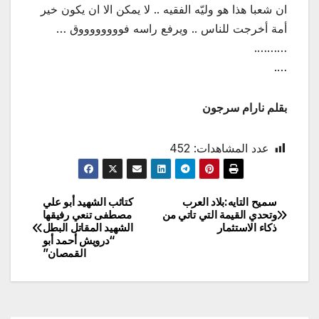
ان شعبا هذا هو وليّه الفقيه .. لا يمكن الا ان يكون خير
أمة أخرجت للناس .. ويرفع راسه فووووووووق …
……….
….
بقلم نارام سرجون
عدد المشاهدات:
452
سميح التايه:بلاد العرب
كتائب الشهيد أبو علي
تصفّح
وتحدي القيمة التي تاتي من
مصطفى تنعي رفيقها
ذكاء الاستثمار
الشهيد المقاتل البطل
المقالات
“درويش أحمد أبو
القمصان”