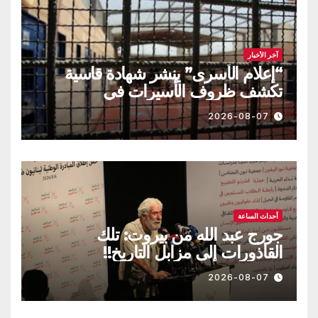
آخر الأخبار
“إعلام الأسرى” ينشر شهادة قاسية
تكشف ظروف الأسيرات في
“الدامون”
2026-08-07
أحداث الساعة
جورج عبد الله من بيروت: تلك
القاذورات إلى مزابل التاريخ!!
2026-08-07