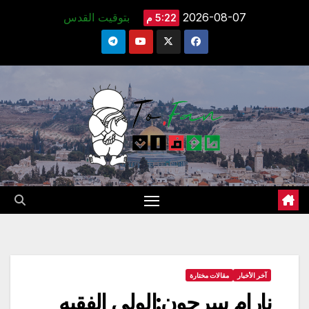
Ski
2026-08-07
بتوقيت القدس
5:22 م
t
conten
آخر الأخبار
مقالات مختارة
نارام سرجون:الولي الفقيه