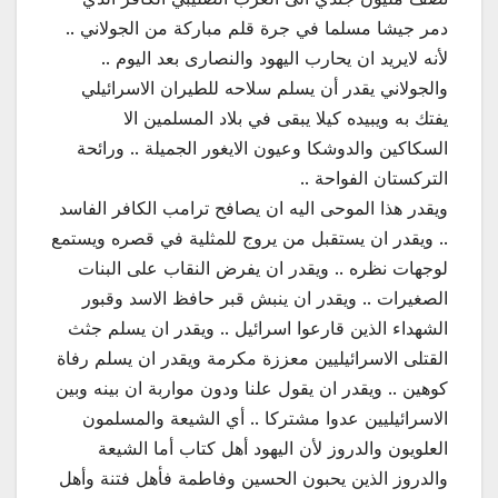
دمر جيشا مسلما في جرة قلم مباركة من الجولاني ..
لأنه لايريد ان يحارب اليهود والنصارى بعد اليوم ..
والجولاني يقدر أن يسلم سلاحه للطيران الاسرائيلي
يفتك به ويبيده كيلا يبقى في بلاد المسلمين الا
السكاكين والدوشكا وعيون الايغور الجميلة .. ورائحة
التركستان الفواحة ..
ويقدر هذا الموحى اليه ان يصافح ترامب الكافر الفاسد
.. ويقدر ان يستقبل من يروج للمثلية في قصره ويستمع
لوجهات نظره .. ويقدر ان يفرض النقاب على البنات
الصغيرات .. ويقدر ان ينبش قبر حافظ الاسد وقبور
الشهداء الذين قارعوا اسرائيل .. ويقدر ان يسلم جثث
القتلى الاسرائيليين معززة مكرمة ويقدر ان يسلم رفاة
كوهين .. ويقدر ان يقول علنا ودون مواربة ان بينه وبين
الاسرائيليين عدوا مشتركا .. أي الشيعة والمسلمون
العلويون والدروز لأن اليهود أهل كتاب أما الشيعة
والدروز الذين يحبون الحسين وفاطمة فأهل فتنة وأهل