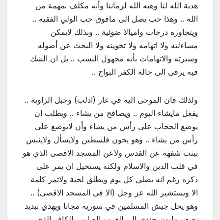
هدية الله لنا وهبه الله لزماننا وأنه مكلف بمهمة من
الله .. وهذا حب يصل الى مافوق حب الولي الفقيه ..
ويتجاوزه درجات واميالا ضوئية .. وبذلك لايمكن
مساءلته ولا اتهامه ولا تخوينه ولا البحث عن أصوله
وسيرته والاتهامات بأنه مجهول النسب .. بل ان الشك
فيه يرقى الى حالة الكفر البواح ..
ولذلك فان الموحى اليه في غار (ادلب) وجبل الزاوية ..
يفعل مايشاء اليوم .. ويصافح من يشاء .. ويطلب ان
يوضع الحجاب على رأس من يشاء وأن لايوضع على
رأس من يشاء .. وهو يخون فلسطين ولايسأل ولاينبس
ببنت شفهة عن القدس ولاعن المسجد الاقصى الذي هو
في قلب الدين والاسلام ولكنه يستحيل ان يمر على
ذكره رغم انه يصلي كل يوم ويطلق لحية ولاتمر كلمة
الا ويستشير الله عز وجل (الا في المسجد الاقصى) ..
وهو يحل جيش المسلمين في سورية مجانا ويهدي تبديد
نصف مليون جندي الى الغرب الصليبي الكافر الذي