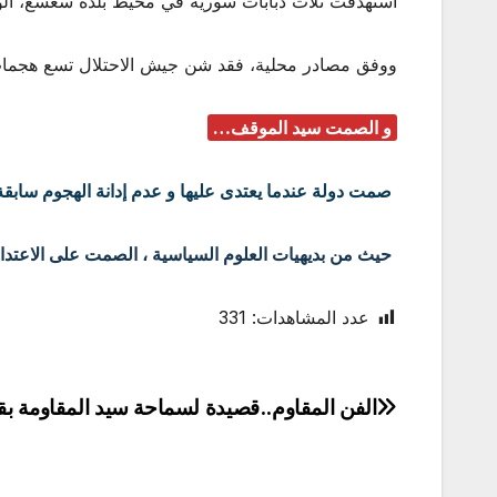
استهدفت ثلاث دبابات سورية في محيط بلدة سعسع، الواقعة على بعد نحو 20 كيلومترًا
ووفق مصادر محلية، فقد شن جيش الاحتلال تسع هجمات 
و الصمت سيد الموقف…
صمت دولة عندما يعتدى عليها و عدم إدانة الهجوم سابقة
حيث من بديهيات العلوم السياسية ، الصمت على الاعتداء و
عدد المشاهدات:
331
الفن المقاوم..قصيدة لسماحة سيد المقاومة بقل
تصفّح
المقالات