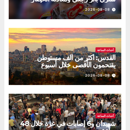
بالحصار مستمرة حتى تحقق أهدافها
2026-08-08
أحداث الساعة
القدس: أكثر من ألف مستوطن
يقتحمون الأقصى خلال أسبوع
2026-08-08
أحداث الساعة
شهيدان و6 إصابات في غزة خلال 48