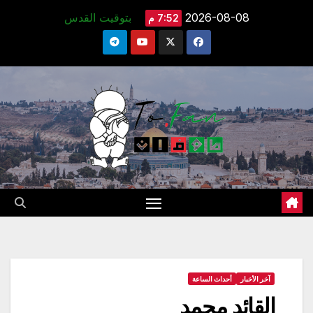
Ski
2026-08-08
بتوقيت القدس
7:52 م
t
conten
آخر الأخبار
أحداث الساعة
القائد محمد