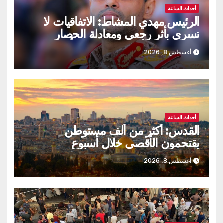
أحداث الساعة
الرئيس مهدي المشاط: الاتفاقيات لا
تسري بأثر رجعي ومعادلة الحصار
بالحصار مستمرة حتى تحقق أهدافها
أغسطس 8, 2026
أحداث الساعة
القدس: أكثر من ألف مستوطن
يقتحمون الأقصى خلال أسبوع
أغسطس 8, 2026