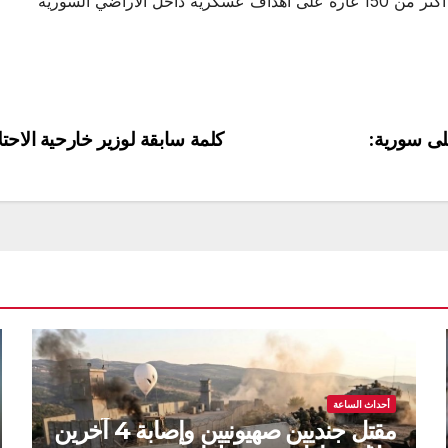
لأراضي السورية
لى سورية:
كلمة سابقة لوزير خارحية الاحتل
أحداث الساعة
مقتل جنديين صهيونيين وإصابة 4 آخرين