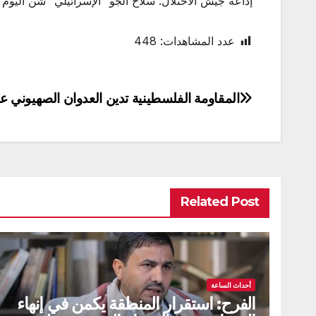
إذاعة جيش الاحتلال: سلاح الجو “الإسرائيلي” شن اليوم أكثر من 150 غارة على أهداف عسكرية داخل ا
عدد المشاهدات:
448
المقاومة الفلسطينية تدين العدوان الصهيوني ع
تصفّح
المقالات
Related Post
أحداث الساعة
الفرح: استقرار المنطقة يكمن في إنهاء