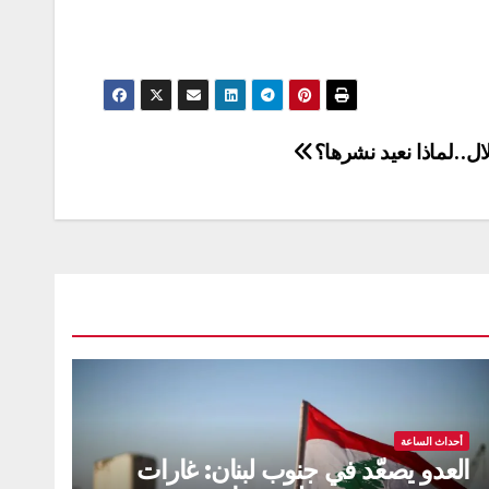
ال..لماذا نعيد نشرها؟
أحداث الساعة
العدو يصعّد في جنوب لبنان: غارات