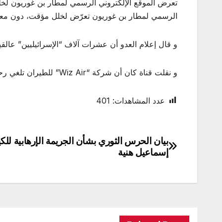
الرسمي لمطار بن غوريون تعرّض لخلل مؤقت، دون معر
و قال إعلام العدو أن عشرات آلاف “الإسرائيليين” عالق
و نقلت قناة كان أن شركة “Wiz Air” للطيران تلغي رحلاتها وهو ما سيؤثر على نحو 15 ألف “إسرائيليا” في الأيام المقبلة.
عدد المشاهدات:
401
بيان الحرس الثوري بشأن الجريمة الإرهابية للك
تصفّح
إسماعيل هنية
المقالات