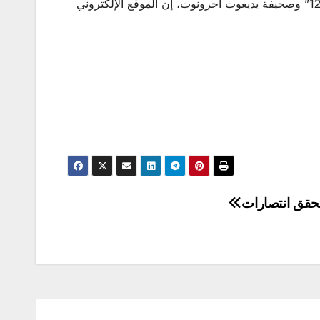
تعرض الموقع الإلكتروني الرسمي لمطار بن غوريون لخلل مؤقت، مساء الجمعة، وفق إعلام عبري.وقالت القناة الإسرائيلية “12” وصحيفة يديعوت أحرونوت، إن الموقع الإلكتروني
تحقق انتصارات