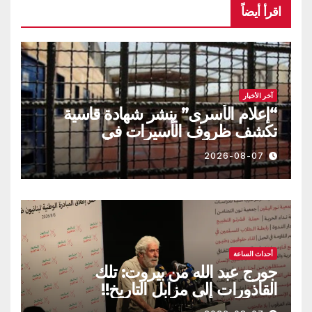
اقرأ أيضاً
آخر الأخبار
“إعلام الأسرى” ينشر شهادة قاسية
تكشف ظروف الأسيرات في
“الدامون”
2026-08-07
أحداث الساعة
جورج عبد الله من بيروت: تلك
القاذورات إلى مزابل التاريخ!!