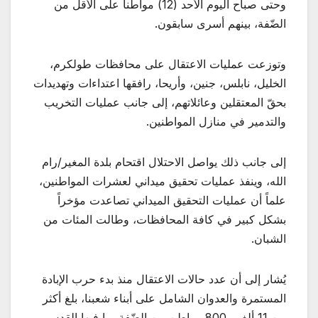
وحتى صباح اليوم الأحد (12) مواطناً على الأقل من
الضّفة، بينهم أسرى سابقون.
وتوزعت عمليات الاعتقال على محافظات طولكرم،
الخليل، نابلس، جنين، وأريحا، رافقها اعتداءات وتهديدات
بحقّ المعتقلين وعائلاتهم، إلى جانب عمليات التخريب
والتدمير في منازل المواطنين.
إلى جانب ذلك يواصل الاحتلال اقتحام بلدة المغير/رام
الله، وينفذ عمليات تحقيق ميداني لعشرات المواطنين،
علماً أن عمليات التحقيق الميداني تصاعدت مؤخراً
بشكل كبير في كافة المحافظات، وطالت المئات من
الشبان.
يُشار إلى أن عدد حالات الاعتقال منذ بدء حرب الإبادة
المستمرة والعدوان الشامل على أبناء شعبنا، بلغ أكثر
من 11 ألف و800 مواطن من الضّفة بما فيها القدس.