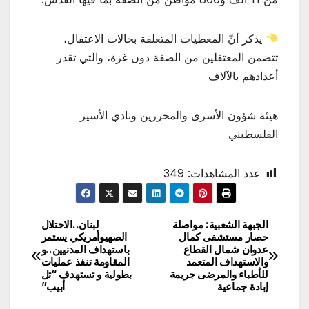
يذكر أنّ المعطيات المتعلقة بحالات الاعتقال،
تتضمن المعتقلين من الضفة دون غزة، والتي تقدر
أعدادهم بالآلاف
هيئة شؤون الأسرى والمحررين ونادي الأسير
الفلسطيني
عدد المشاهدات:
349
الجبهة الشعبية: مواصلة
لبنان..الاحتلال
تصفّح
حصار مستشفى كمال
الصهيوأمريكي يستمر
عدوان شمال القطاع
باستهداف المدنيين..و
المقالات
والاستهداف المتعمد
المقاومة تنفذ عمليات
للأطباء والمرضى جريمة
بطولية و تستهدف “تل
إبادة جماعية
أبيب”