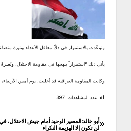
وتوعّدت بالاستمرار في دكّ معاقل الأعداء بوتيرة متصاع
يأتي ذلك “استمراراً بنهجها في مقاومة الاحتلال، ونُصرةً
وكانت المقاومة العراقية قد أعلنت، يوم أمس الأربعاء، تنفيذها 5 عمليات ضد أهداف إسرائيلية في فلسطين والجولان ال
عدد المشاهدات:
397
أبو خالد:المصير الوحيد أمام جيش الاحتلال، ف
تصفّح
لن تكون إلا الهزيمة النكراء