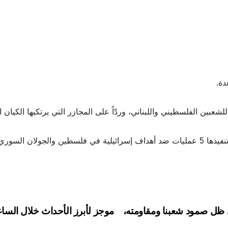
دة.
 للشعبين الفلسطيني واللبناني، وردّاً على المجازر التي يرتكبها الكي
سوري المحتلين.
ي ظل صمود شعبنا ومقاومته،
موجز لأبرز الأحداث خلال السا