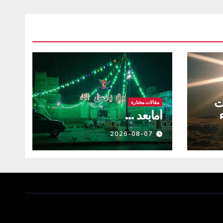
ت
مقالات مختارة
أمابعد …
حيل
2026-08-07