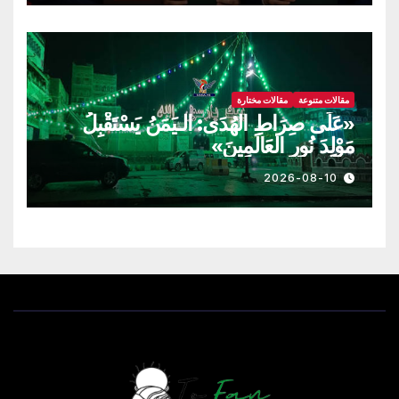
مقالات متنوعة
مقالات مختارة
«عَلَى صِرَاطِ الهُدَى: الـيَمَنُ يَسْتَقْبِلُ
مَوْلِدَ نُورِ العَالَمِينَ»
2026-08-10