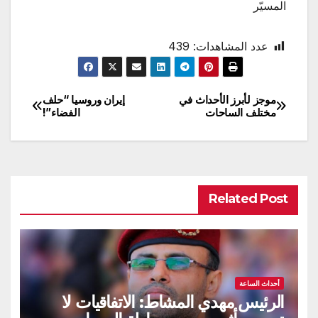
المسيّر
عدد المشاهدات:
439
موجز لأبرز الأحداث في
إيران وروسيا “حلف
تصفّح
مختلف الساحات
الفضاء”!
المقالات
Related Post
أحداث الساعة
الرئيس مهدي المشاط: الاتفاقيات لا